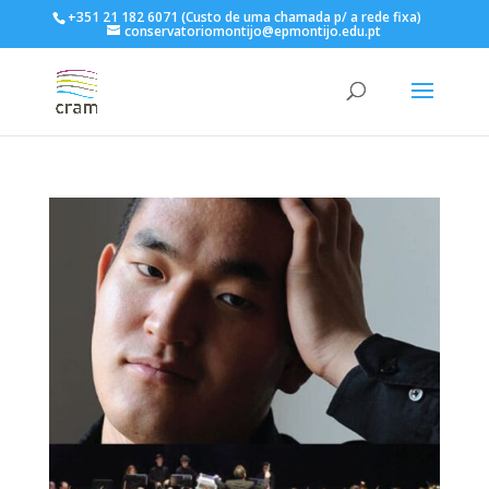
+351 21 182 6071 (Custo de uma chamada p/ a rede fixa)
conservatoriomontijo@epmontijo.edu.pt