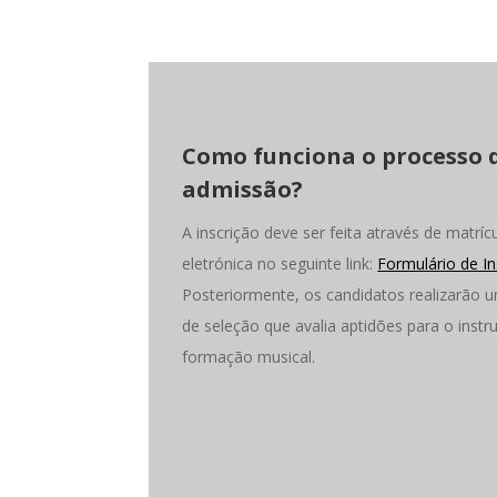
Como funciona o processo 
admissão?
A inscrição deve ser feita através de matríc
eletrónica no seguinte link:
Formulário de In
Posteriormente, os candidatos realizarão 
de seleção que avalia aptidões para o inst
formação musical.