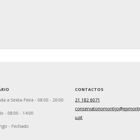
ÁRIO
CONTACTOS
da a Sexta-Feira - 08:00 - 20:00
21 182 6071
conservatoriomontijo@epmonti
o - 08:00 - 14:00
u.pt
ngo - Fechado