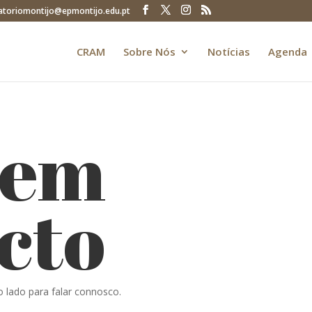
atoriomontijo@epmontijo.edu.pt
CRAM
Sobre Nós
Notícias
Agenda
 em
cto
o lado para falar connosco.