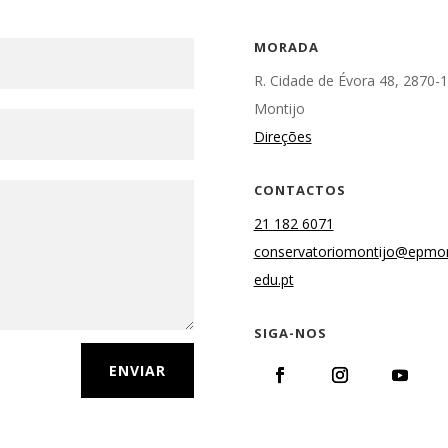
MORADA
R. Cidade de Évora 48, 2870-
Montijo
Direções
CONTACTOS
21 182 6071
conservatoriomontijo@epmon
edu.pt
SIGA-NOS
ENVIAR