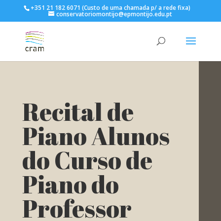
+351 21 182 6071 (Custo de uma chamada p/ a rede fixa)
conservatoriomontijo@epmontijo.edu.pt
Recital de
Piano Alunos
do Curso de
Piano do
Professor